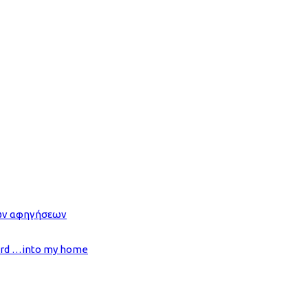
ών αφηγήσεων
ard …into my home