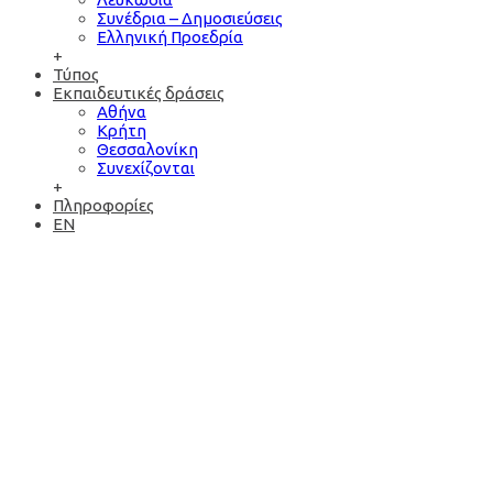
Συνέδρια – Δημοσιεύσεις
Ελληνική Προεδρία
+
Τύπος
Εκπαιδευτικές δράσεις
Αθήνα
Κρήτη
Θεσσαλονίκη
Συνεχίζονται
+
Πληροφορίες
EN