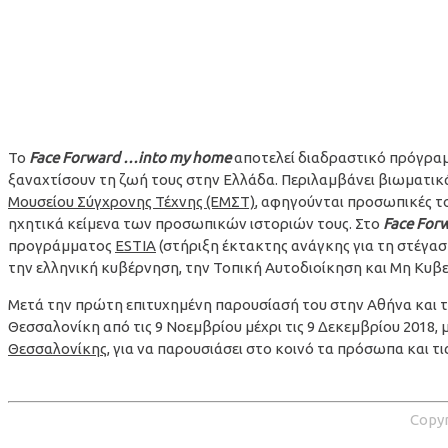
Το
Face
Forward
…
into
my
home
αποτελεί διαδραστικό πρόγραμ
ξαναχτίσουν τη ζωή τους στην Ελλάδα. Περιλαμβάνει βιωματικ
Μουσείου Σύγχρονης Τέχνης (ΕΜΣΤ)
, αφηγούνται προσωπικές τ
ηχητικά κείμενα των προσωπικών ιστοριών τους. Στο
Face
For
προγράμματος
ESTIA
(στήριξη έκτακτης ανάγκης για τη στέγαση
την ελληνική κυβέρνηση, την Τοπική Αυτοδιοίκηση και Μη Κυ
Μετά την πρώτη επιτυχημένη παρουσίασή του στην Αθήνα και 
Θεσσαλονίκη από τις 9 Νοεμβρίου μέχρι τις 9 Δεκεμβρίου 2018,
Θεσσαλονίκης
, για να παρουσιάσει στο κοινό τα πρόσωπα και τι
Copyr