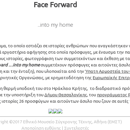
Face Forward
...into my home
μα, το οποίο εστιάζει σε ιστορίες ανθρώπων που αναγκάστηκαν 
ά εργαστήρια αφήγησης στα οποία πρόσφυγες, με έναυσμα την π
ους ιστορίες, φωτογράφιση των συμμετεχόντων και έκθεση με 
ward
…
into
my
home
συμμετέχουν πρόσφυγες και αιτούντες άσυλο
 και την ένταξη), που υλοποιείται από την
Ύπατη Αρμοστεία του 
βερνητικές Οργανώσεις, με χρηματοδότηση της
Ευρωπαϊκής Επιτ
τη θερμή υποδοχή του στο Ηράκλειο Κρήτης, το διαδραστικό π
 με την υποστήριξη του
Δήμου Θεσσαλονίκης
, του
προγράμματος 
ς ιστορίες 26 προσφύγων και αιτούντων άσυλο που ζουν σε αυτές τι
ight ©2017 Εθνικό Μουσείο Σύγχρονης Τέχνης, Αθήνα (ΕΜΣΤ)
Αποποίηση ευθύνης
|
Συντελεστές