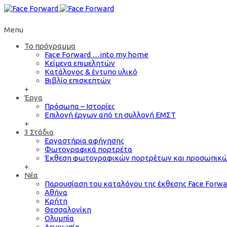
Menu
Το πρόγραμμα
Face Forward …into my home
Κείμενα επιμελητών
Κατάλογος & έντυπο υλικό
Βιβλίο επισκεπτών
+
Έργα
Πρόσωπα – Ιστορίες
Επιλογή έργων από τη συλλογή ΕΜΣΤ
+
3 Στάδια
Εργαστήρια αφήγησης
Φωτογραφικά πορτρέτα
Έκθεση φωτογραφικών πορτρέτων και προσωπικ
+
Νέα
Παρουσίαση του καταλόγου της έκθεσης Face Forw
Αθήνα
Κρήτη
Θεσσαλονίκη
Ολυμπία
Λευκωσία